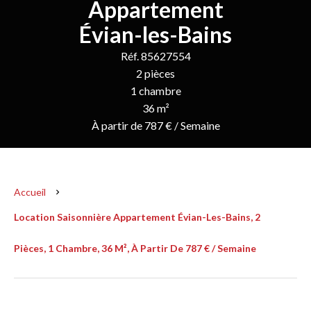
Appartement
Évian-les-Bains
Réf. 85627554
2 pièces
1 chambre
36 m²
À partir de 787 € / Semaine
Accueil
Location Saisonnière Appartement Évian-Les-Bains, 2
Pièces, 1 Chambre, 36 M², À Partir De 787 € / Semaine