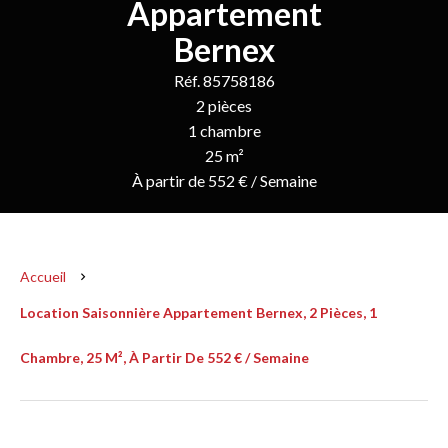
Appartement
Bernex
Réf. 85758186
2 pièces
1 chambre
25 m²
À partir de 552 € / Semaine
Accueil
Location Saisonnière Appartement Bernex, 2 Pièces, 1
Chambre, 25 M², À Partir De 552 € / Semaine