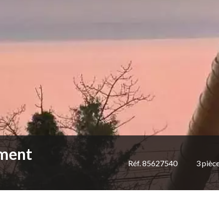
ement
Réf. 85627540
3 pièc