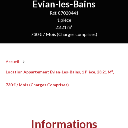
Évian-les-Bains
Réf. 87020441
1 pièce
23.21 m²
730 € / Mois (Charges comprises)
Accueil
Location Appartement Évian-Les-Bains, 1 Pièce, 23.21 M²,
730 € / Mois (Charges Comprises)
Informations